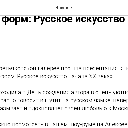
ция книги Джона Э. Боулт
Новости
 форм: Русское искусство
Третьяковской галерее прошла презентация кн
 форм: Русское искусство начала ХХ века».
оходила в День рождения автора в очень уютн
расно говорит и шутит на русском языке, неве
казывает и вдохновляет своей любовью к Моск
ожно посмотреть в нашем шоу-руме на Алексее