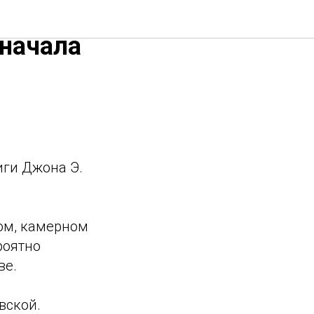
а
 начала
иги Джона Э.
ом, камерном
роятно
ве.
вской.